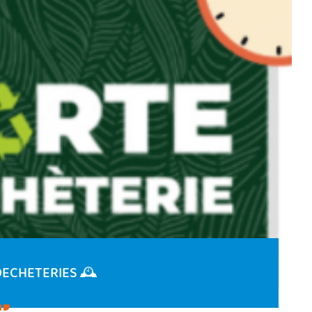
DECHETERIES 🕰️