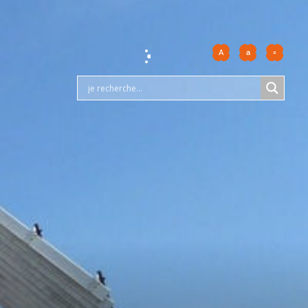
A
a
=