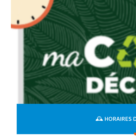
🕰️ HORAIRES 